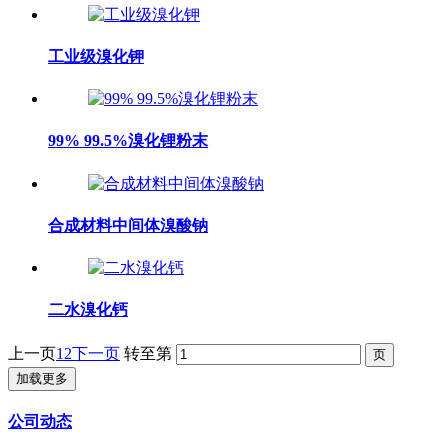
工业级溴化钾
99% 99.5%溴化锂粉末
合成材料中间体溴酸钠
二水溴化钙
上一页
1
2
下一页
转至第
加载更多
公司动态